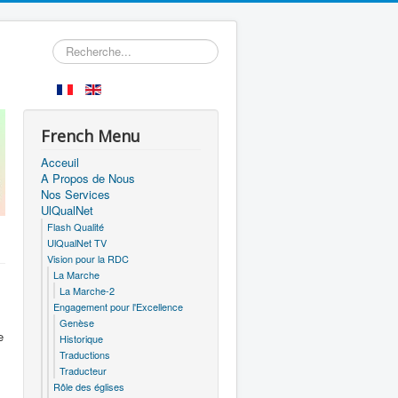
Rechercher
French Menu
Acceuil
A Propos de Nous
Nos Services
UlQualNet
Flash Qualité
UlQualNet TV
Vision pour la RDC
La Marche
La Marche-2
Engagement pour l'Excellence
Genèse
e
Historique
Traductions
Traducteur
Rôle des églises